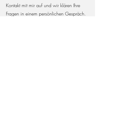
Kontakt mit mir auf und wir klären Ihre
Fragen in einem persönlichen Gespräch.
Stefanie Heer
Paar-/Familientherapie
Königstrasse 33
53115 Bonn (Südstadt)
Mobil
0177 32 65 717
E-Mail
Stefanie.heer@googlemail.com